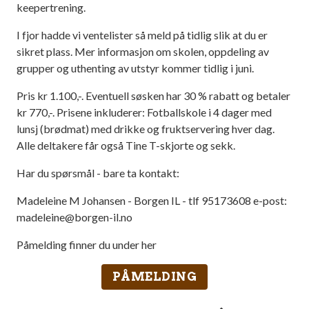
keepertrening.
I fjor hadde vi ventelister så meld på tidlig slik at du er
sikret plass. Mer informasjon om skolen, oppdeling av
grupper og uthenting av utstyr kommer tidlig i juni.
Pris kr 1.100,-. Eventuell søsken har 30 % rabatt og betaler
kr 770,-. Prisene inkluderer: Fotballskole i 4 dager med
lunsj (brødmat) med drikke og fruktservering hver dag.
Alle deltakere får også Tine T-skjorte og sekk.
Har du spørsmål - bare ta kontakt:
Madeleine M Johansen - Borgen IL - tlf 95173608 e-post:
madeleine@borgen-il.no
Påmelding finner du under her
PÅMELDING